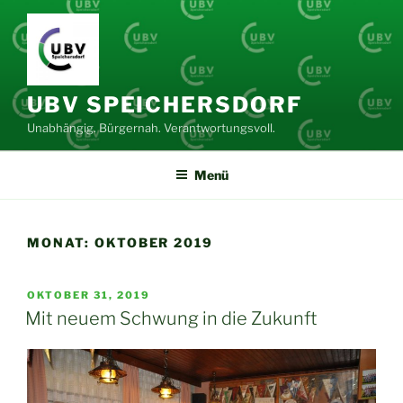
Zum
Inhalt
springen
UBV SPEICHERSDORF
Unabhängig. Bürgernah. Verantwortungsvoll.
Menü
MONAT:
OKTOBER 2019
VERÖFFENTLICHT
OKTOBER 31, 2019
AM
Mit neuem Schwung in die Zukunft