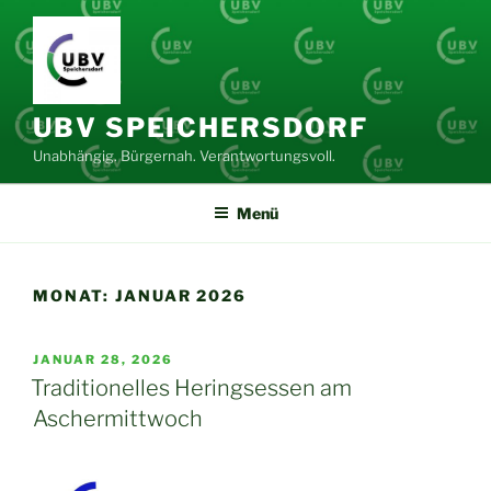
Zum
Inhalt
springen
UBV SPEICHERSDORF
Unabhängig. Bürgernah. Verantwortungsvoll.
Menü
MONAT:
JANUAR 2026
VERÖFFENTLICHT
JANUAR 28, 2026
AM
Traditionelles Heringsessen am
Aschermittwoch