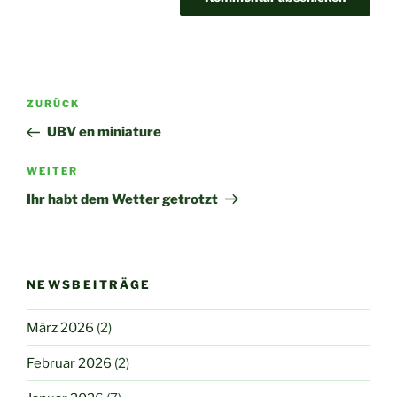
Beitragsnavigation
Vorheriger
ZURÜCK
Beitrag
UBV en miniature
Nächster
WEITER
Beitrag
Ihr habt dem Wetter getrotzt
NEWSBEITRÄGE
März 2026
(2)
Februar 2026
(2)