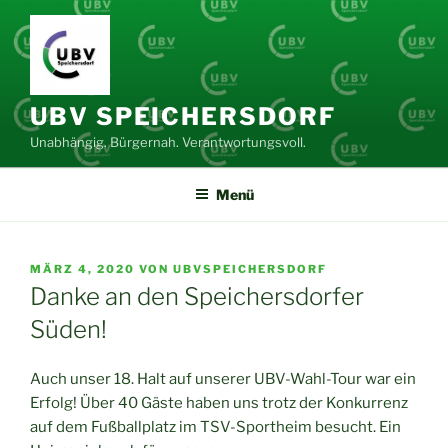
Zum
Inhalt
springen
UBV SPEICHERSDORF
Unabhängig. Bürgernah. Verantwortungsvoll.
Menü
VERÖFFENTLICHT
MÄRZ 4, 2020
VON
UBVSPEICHERSDORF
AM
Danke an den Speichersdorfer
Süden!
Auch unser 18. Halt auf unserer UBV-Wahl-Tour war ein
Erfolg! Über 40 Gäste haben uns trotz der Konkurrenz
auf dem Fußballplatz im TSV-Sportheim besucht. Ein