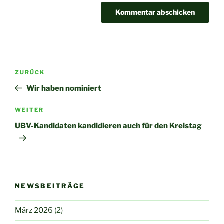
Beitragsnavigation
Vorheriger
ZURÜCK
Beitrag
Wir haben nominiert
Nächster
WEITER
Beitrag
UBV-Kandidaten kandidieren auch für den Kreistag
NEWSBEITRÄGE
März 2026
(2)