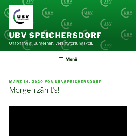
Zum
Inhalt
springen
UBV SPEICHERSDORF
Unabhängig. Bürgernah. Verantwortungsvoll.
Menü
VERÖFFENTLICHT
MÄRZ 14, 2020
VON
UBVSPEICHERSDORF
AM
Morgen zählt’s!