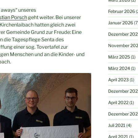
e aways“ unseres
Februar 2026
(
stian Porsch
geht weiter. Bei unserer
Januar 2026
(7
 Kirchenlaibach hatten gleich zwei
rer Gemeinde Grund zur Freude: Eine
Dezember 202
an die Tagespflege Senta des
November 20
fung einer sog. Tovertafel zur
igen Menschen und an die Kinder- und
März 2025
(1)
bach.
März 2024
(1)
April 2023
(1)
Dezember 202
April 2022
(1)
Dezember 202
Juli 2021
(4)
April 2021
(1)