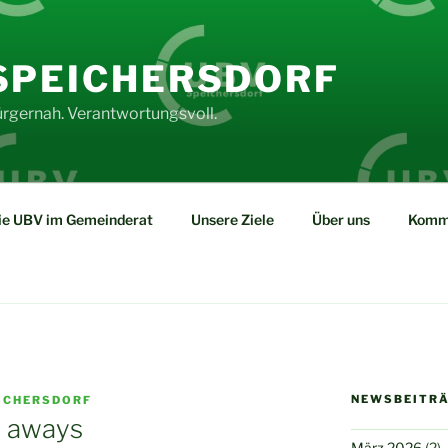
SPEICHERSDORF
rgernah. Verantwortungsvoll.
ie UBV im Gemeinderat
Unsere Ziele
Über uns
Komm
NEWSBEITR
ICHERSDORF
e aways
März 2026
(2)