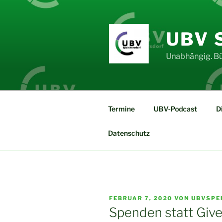
Zum
Inhalt
springen
UBV 
Unabhängig. Bü
Termine
UBV-Podcast
D
Datenschutz
VERÖFFENTLICHT
FEBRUAR 7, 2020
VON
UBVSPE
AM
Spenden statt Giv